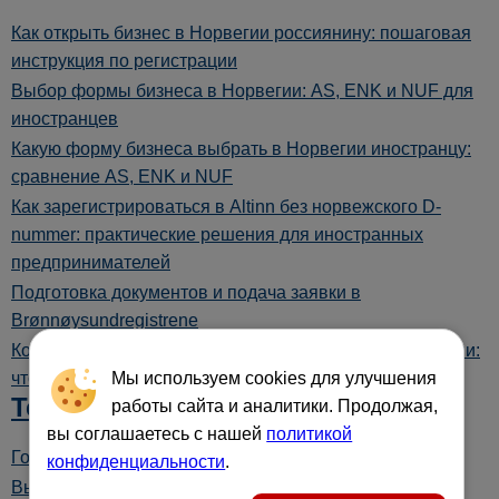
Как открыть бизнес в Норвегии россиянину: пошаговая
инструкция по регистрации
Выбор формы бизнеса в Норвегии: AS, ENK и NUF для
иностранцев
Какую форму бизнеса выбрать в Норвегии иностранцу:
сравнение AS, ENK и NUF
Как зарегистрироваться в Altinn без норвежского D-
nummer: практические решения для иностранных
предпринимателей
Подготовка документов и подача заявки в
Brønnøysundregistrene
Короткая инструкция по отчётности бизнеса в Норвегии:
Мы используем cookies для улучшения
что сдавать ENK и AS
Тесты
работы сайта и аналитики. Продолжая,
вы соглашаетесь с нашей
политикой
Готовы ли вы открыть бизнес в Норвегии?
конфиденциальности
.
Выбор организационно-правовой формы бизнеса в