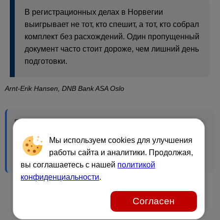
В регистрационных делах в Норвегии
выигрывает не тот, кто спешит, а тот, кто собрал
комплект без расхождений. Один пропущенный
документ часто стоит дороже, чем лишний день
подготовки.
Arnt-Erik Hansen, DNB Bank ASA Oslo
Подготовка документов для Brønnøysundregistrene:
что нужно для AS, ENK и NUF, как заверять
Мы используем cookies для улучшения
переводы и какие ошибки чаще всего приводят к
работы сайта и аналитики. Продолжая,
отказу.
вы соглашаетесь с нашей
политикой
конфиденциальности
.
Согласен