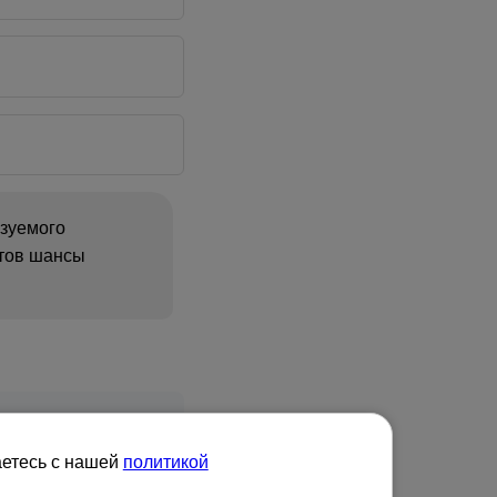
азуемого
нтов шансы
я самозанятых и
аетесь с нашей
политикой