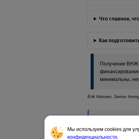
Что главное, чт
Как подготовит
Получение ВНЖ ч
финансирования 
минимальны, нес
Erik Hansen, Senior Immig
Как получить ВНЖ Н
стартапов, финансо
Мы используем cookies для ул
конфиденциальности
.