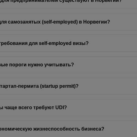
 для предпринимателей существуют в Норвегии?
для самозанятых (self-employed) в Норвегии?
требования для self‑employed визы?
вые пороги нужно учитывать?
тартап‑пермита (startup permit)?
ы чаще всего требуют UDI?
кономическую жизнеспособность бизнеса?