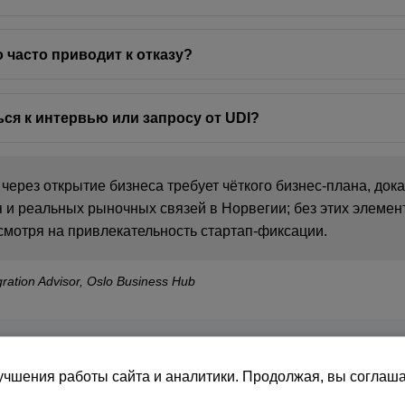
о часто приводит к отказу?
ься к интервью или запросу от UDI?
ерез открытие бизнеса требует чёткого бизнес‑плана, док
и реальных рыночных связей в Норвегии; без этих элеме
мотря на привлекательность стартап‑фиксации.
ration Advisor, Oslo Business Hub
орвегии через открытие бизнеса: виды виз, требования дл
вые пороги, статистика UDI и реальные альтернативы.
учшения работы сайта и аналитики. Продолжая, вы соглаш