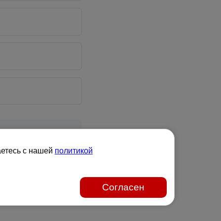
g, A-melding,
аетесь с нашей
политикой
Согласен