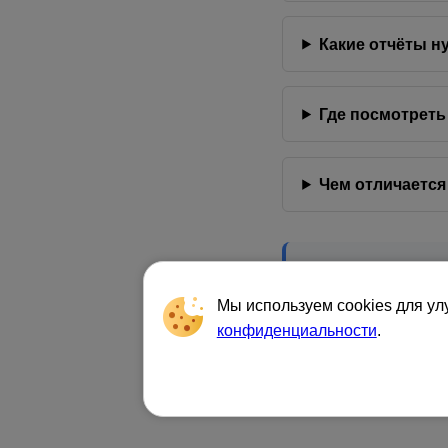
Какие отчёты н
Где посмотреть
Чем отличается
Какие отчёты сдают
Årsregnskap, штраф
Мы используем cookies для ул
конфиденциальности
.