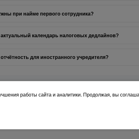
ужны при найме первого сотрудника?
 актуальный календарь налоговых дедлайнов?
 отчётность для иностранного учредителя?
 ИП и ООО в Норвегии в 2026 году: сроки MVA, Skattemeldin
ы и подача через Altinn.
учшения работы сайта и аналитики. Продолжая, вы соглаш