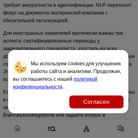
требует аккуратности в идентификации. NUF переносит
фокус на документы материнской компании с
обязательной легализацией.
Для иностранных заявителей критически важны три
аспекта: сертифицированные переводы у
аккредитованного специалиста, апостиль на всех
документах, выданных за пределами Норвегии, и полная
Мы используем cookies для улучшения
согласованность данных между всеми бумагами пакета.
работы сайта и аналитики. Продолжая,
Эти три элемента устраняют большинство причин
вы соглашаетесь с нашей
политикой
возврата заявки.
конфиденциальности
.
Если вы определились с формой бизнеса, но не уверены
в полноте своего пакета документов, скачайте наш чек-
Согласен
лист для подготовки к регистрации в
Brønnøysundregistrene или задайте вопрос в
комментариях к статье.
Материал носит информационный характер и не заменяет